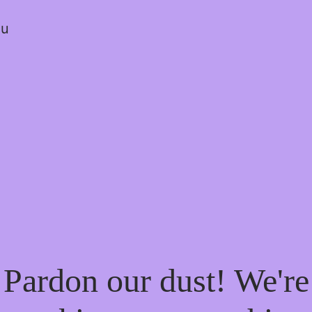
ou
Pardon our dust! We're