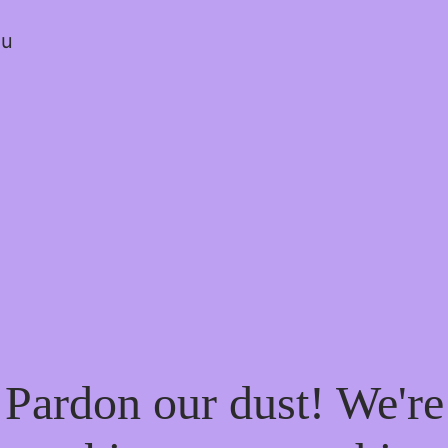
ou
Pardon our dust! We're