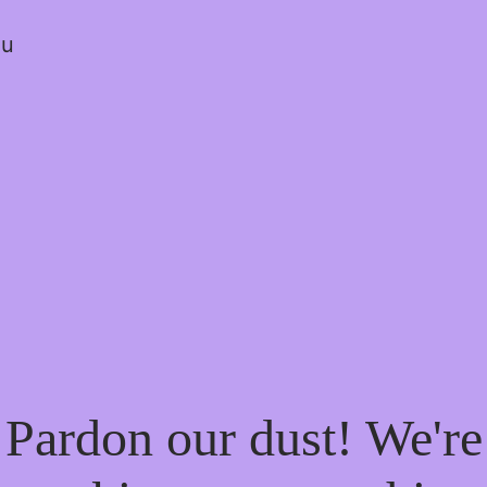
ou
Pardon our dust! We're