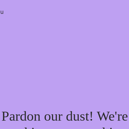
ou
Pardon our dust! We're