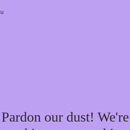
ou
Pardon our dust! We're