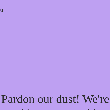
ou
Pardon our dust! We're