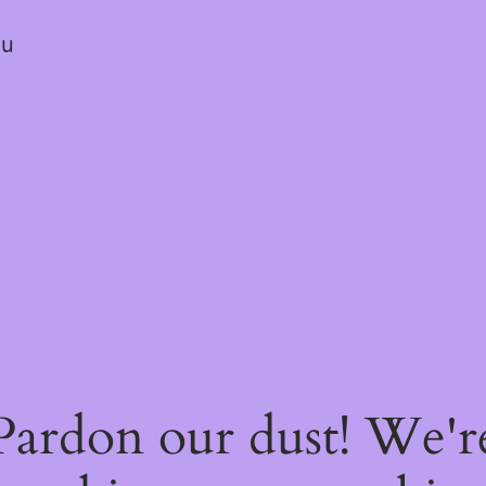
ou
Pardon our dust! We'r