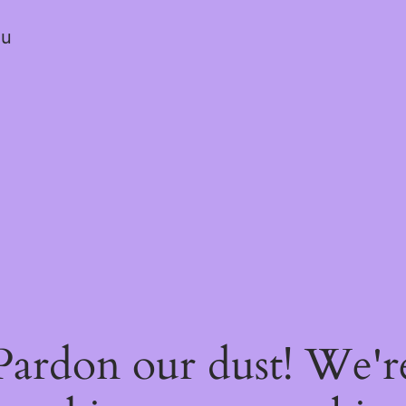
ou
Pardon our dust! We'r