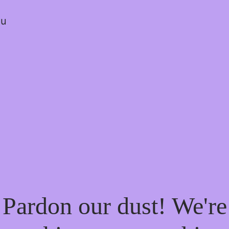
ou
Pardon our dust! We're