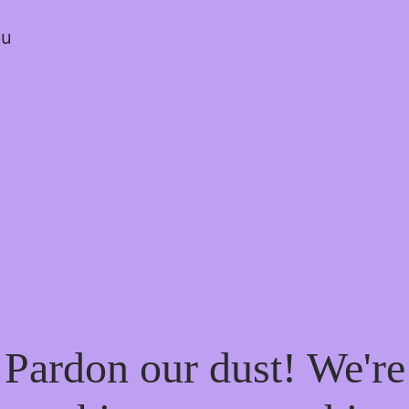
ou
Pardon our dust! We're