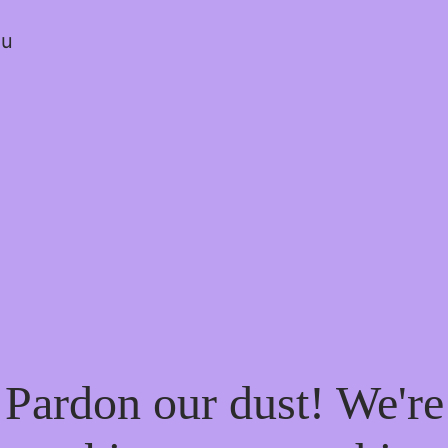
ou
Pardon our dust! We're