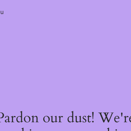
ou
Pardon our dust! We'r