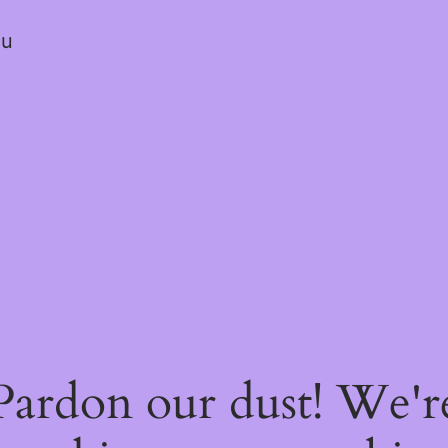
ou
Pardon our dust! We'r