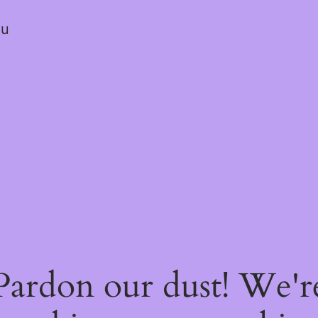
ou
Pardon our dust! We'r