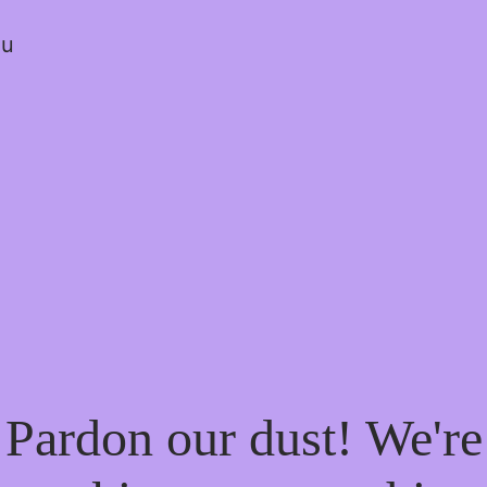
ou
Pardon our dust! We're