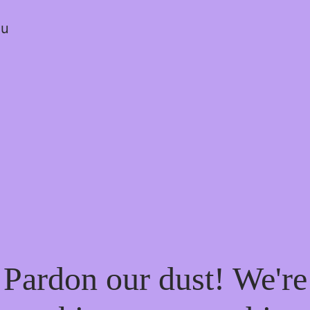
ou
Pardon our dust! We're