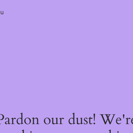
ou
Pardon our dust! We'r