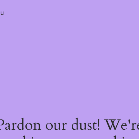
ou
Pardon our dust! We'r