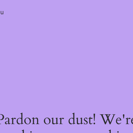
ou
Pardon our dust! We'r