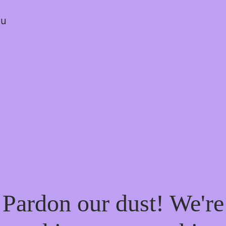
ou
Pardon our dust! We're