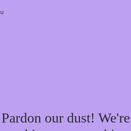
ou
Pardon our dust! We're