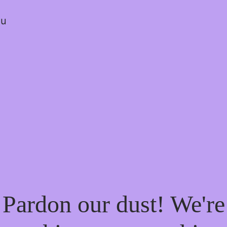
ou
Pardon our dust! We're