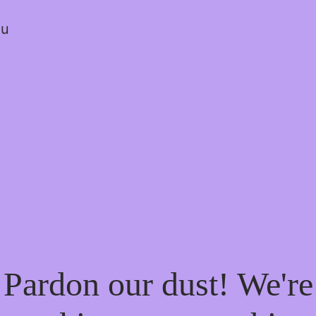
ou
Pardon our dust! We're