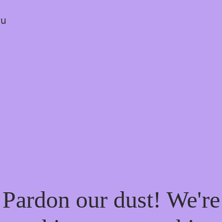
ou
Pardon our dust! We're