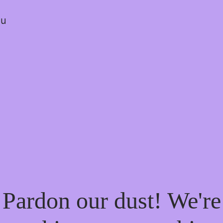
ou
Pardon our dust! We're