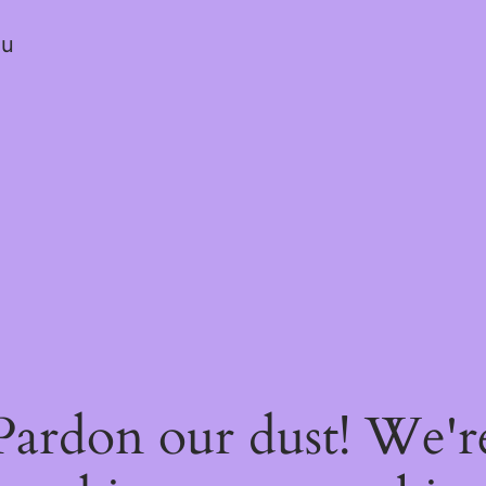
ou
Pardon our dust! We'r