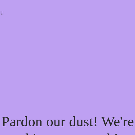
ou
Pardon our dust! We're